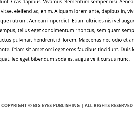
cidunt. Cras dapibus. Vivamus elementum semper nisi. Aenean
vitae, eleifend ac, enim. Aliquam lorem ante, dapibus in, vive
sque rutrum. Aenean imperdiet. Etiam ultricies nisi vel augue
tempus, tellus eget condimentum rhoncus, sem quam semper
uctus pulvinar, hendrerit id, lorem. Maecenas nec odio et a
nte. Etiam sit amet orci eget eros faucibus tincidunt. Duis l
uat, leo eget bibendum sodales, augue velit cursus nunc,
COPYRIGHT © BIG EYES PUBLISHING | ALL RIGHTS RESERVED